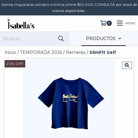
Somos mayoristas compra mínima online $90.000 CONSULTÁ por stock de
colores disponibles.
MENÚ
0
PRODUCTOS
Inicio
/
TEMPORADA 2026
/
Remeras
/
SlimFit Self
20
%
OFF